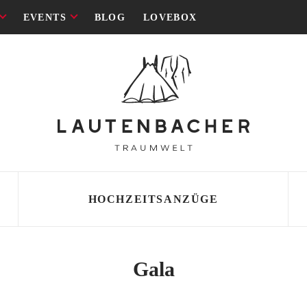
EVENTS
BLOG
LOVEBOX
HOCHZEITSANZÜGE
SCHNITT
SCHNITT
Gala
 Lautenbacher
i
ld