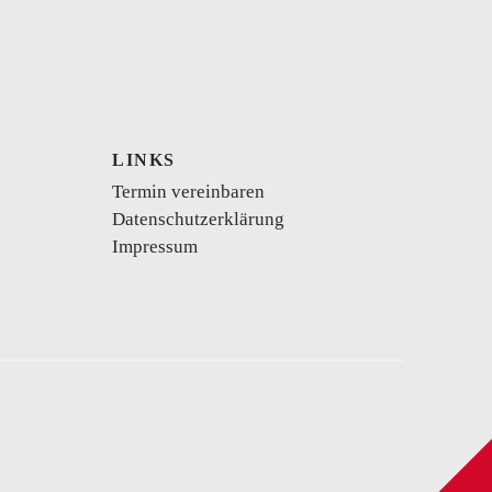
LINKS
kurzes Brautkleid
Vokuhila
Body
Termin vereinbaren
Datenschutzerklärung
Impressum
se
Schwangerschaftskleider