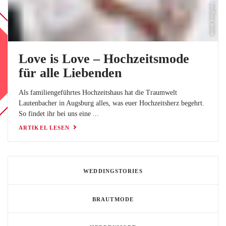
BLOG
amore fotografie
LOVEBOX
FAQ
Love is Love – Hochzeitsmode
FAVORITEN
für alle Liebenden
Als familiengeführtes Hochzeitshaus hat die Traumwelt
Lautenbacher in Augsburg alles, was euer Hochzeitsherz begehrt.
So findet ihr bei uns eine ...
ARTIKEL LESEN
WEDDINGSTORIES
BRAUTMODE