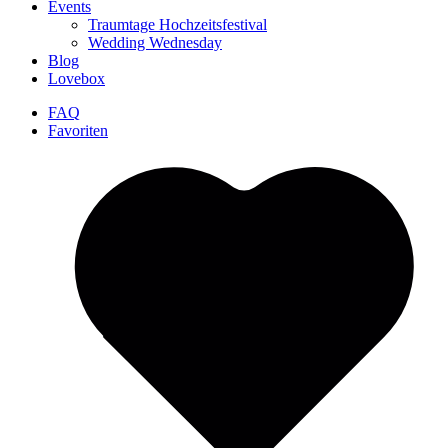
Events
Traumtage Hochzeitsfestival
Wedding Wednesday
Blog
Lovebox
FAQ
Favoriten