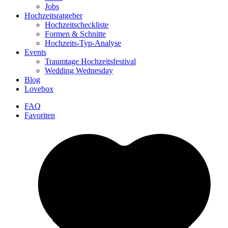
Jobs
Hochzeitsratgeber
Hochzeitscheckliste
Formen & Schnitte
Hochzeits-Typ-Analyse
Events
Traumtage Hochzeitsfestival
Wedding Wednesday
Blog
Lovebox
FAQ
Favoriten