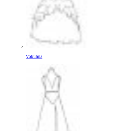
Vokuhila