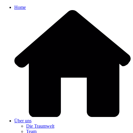
Home
Über uns
Die Traumwelt
Team