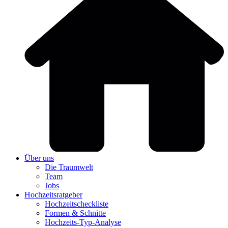
Über uns
Die Traumwelt
Team
Jobs
Hochzeitsratgeber
Hochzeitscheckliste
Formen & Schnitte
Hochzeits-Typ-Analyse