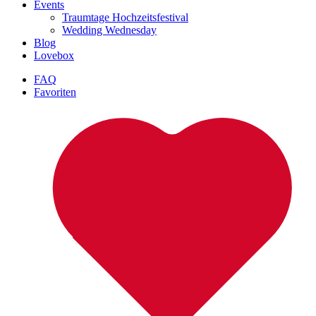
Events
Traumtage Hochzeitsfestival
Wedding Wednesday
Blog
Lovebox
FAQ
Favoriten