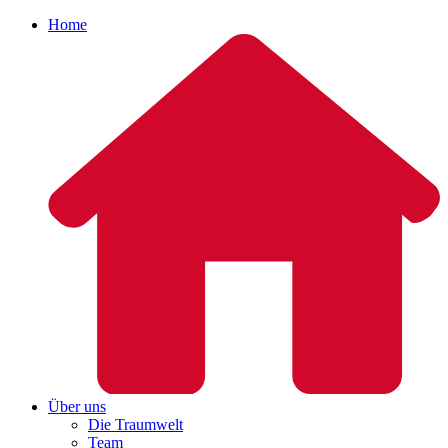
Home
Über uns
Die Traumwelt
Team