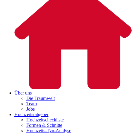
Über uns
Die Traumwelt
Team
Jobs
Hochzeitsratgeber
Hochzeitscheckliste
Formen & Schnitte
Hochzeits-Typ-Analyse