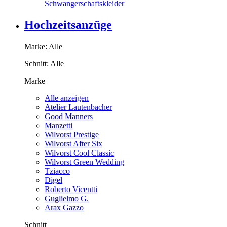
Schwangerschaftskleider
Hochzeitsanzüge
Marke:
Alle
Schnitt:
Alle
Marke
Alle anzeigen
Atelier Lautenbacher
Good Manners
Manzetti
Wilvorst Prestige
Wilvorst After Six
Wilvorst Cool Classic
Wilvorst Green Wedding
Tziacco
Digel
Roberto Vicentti
Guglielmo G.
Arax Gazzo
Schnitt