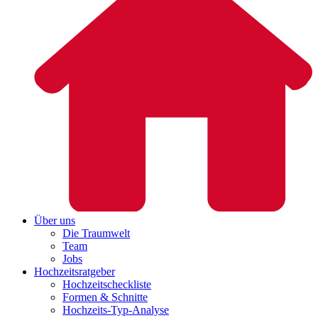
Über uns
Die Traumwelt
Team
Jobs
Hochzeitsratgeber
Hochzeitscheckliste
Formen & Schnitte
Hochzeits-Typ-Analyse