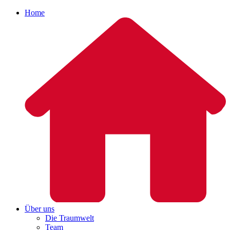
Home
Über uns
Die Traumwelt
Team