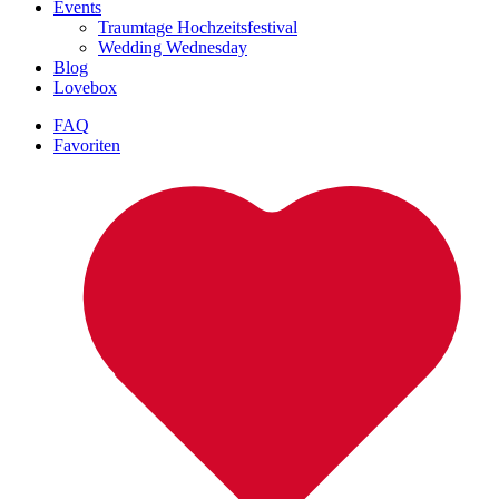
Events
Traumtage Hochzeitsfestival
Wedding Wednesday
Blog
Lovebox
FAQ
Favoriten