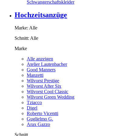
Schwangerschaftskleider
Hochzeitsanzüge
Marke:
Alle
Schnitt:
Alle
Marke
Alle anzeigen
Atelier Lautenbacher
Good Manners
Manzetti
Wilvorst Prestige
Wilvorst After Six
Wilvorst Cool Classic
Wilvorst Green Wedding
Tziacco
Digel
Roberto Vicentti
Guglielmo G.
Arax Gazzo
Schnitt