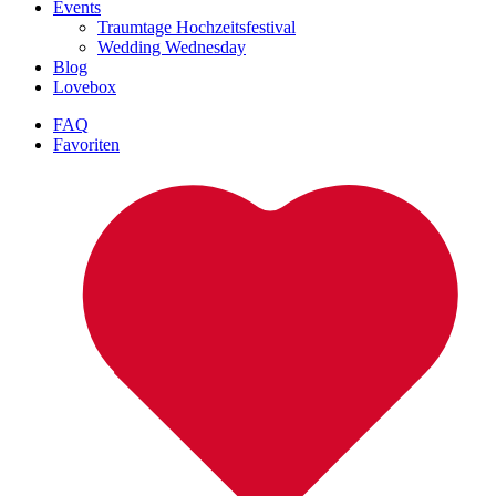
Events
Traumtage Hochzeitsfestival
Wedding Wednesday
Blog
Lovebox
FAQ
Favoriten