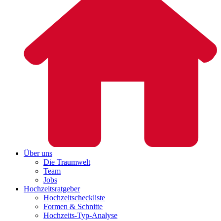
Über uns
Die Traumwelt
Team
Jobs
Hochzeitsratgeber
Hochzeitscheckliste
Formen & Schnitte
Hochzeits-Typ-Analyse