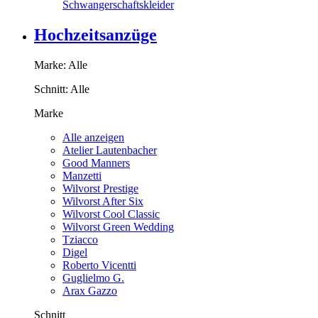
Schwangerschaftskleider
Hochzeitsanzüge
Marke:
Alle
Schnitt:
Alle
Marke
Alle anzeigen
Atelier Lautenbacher
Good Manners
Manzetti
Wilvorst Prestige
Wilvorst After Six
Wilvorst Cool Classic
Wilvorst Green Wedding
Tziacco
Digel
Roberto Vicentti
Guglielmo G.
Arax Gazzo
Schnitt