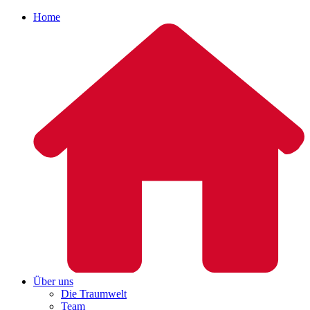
Home
Über uns
Die Traumwelt
Team