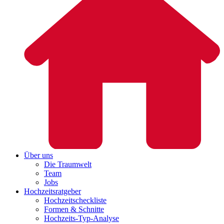
Über uns
Die Traumwelt
Team
Jobs
Hochzeitsratgeber
Hochzeitscheckliste
Formen & Schnitte
Hochzeits-Typ-Analyse