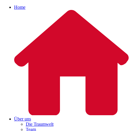
Home
Über uns
Die Traumwelt
Team