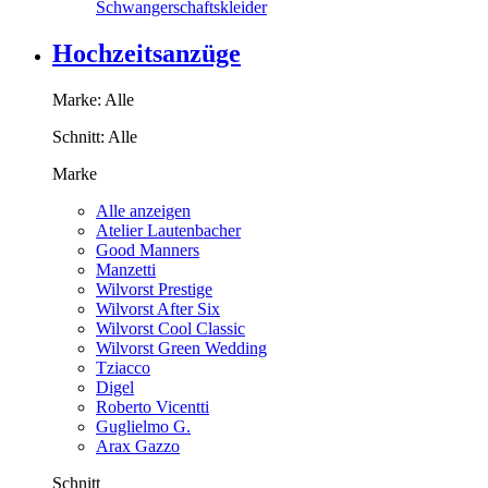
Schwangerschaftskleider
Hochzeitsanzüge
Marke:
Alle
Schnitt:
Alle
Marke
Alle anzeigen
Atelier Lautenbacher
Good Manners
Manzetti
Wilvorst Prestige
Wilvorst After Six
Wilvorst Cool Classic
Wilvorst Green Wedding
Tziacco
Digel
Roberto Vicentti
Guglielmo G.
Arax Gazzo
Schnitt