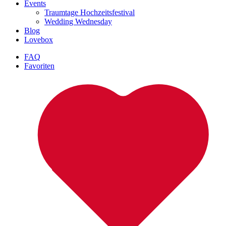
Events
Traumtage Hochzeitsfestival
Wedding Wednesday
Blog
Lovebox
FAQ
Favoriten