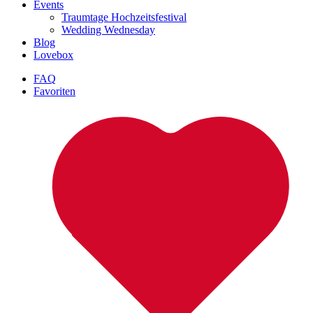
Events
Traumtage Hochzeitsfestival
Wedding Wednesday
Blog
Lovebox
FAQ
Favoriten