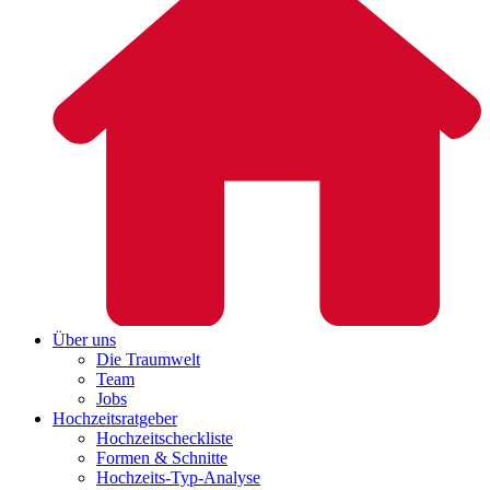
Über uns
Die Traumwelt
Team
Jobs
Hochzeitsratgeber
Hochzeitscheckliste
Formen & Schnitte
Hochzeits-Typ-Analyse