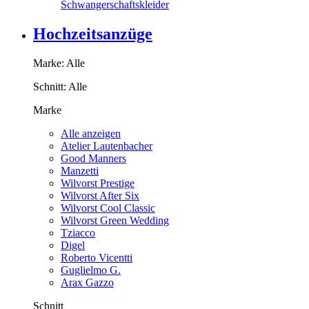
Schwangerschaftskleider
Hochzeitsanzüge
Marke:
Alle
Schnitt:
Alle
Marke
Alle anzeigen
Atelier Lautenbacher
Good Manners
Manzetti
Wilvorst Prestige
Wilvorst After Six
Wilvorst Cool Classic
Wilvorst Green Wedding
Tziacco
Digel
Roberto Vicentti
Guglielmo G.
Arax Gazzo
Schnitt