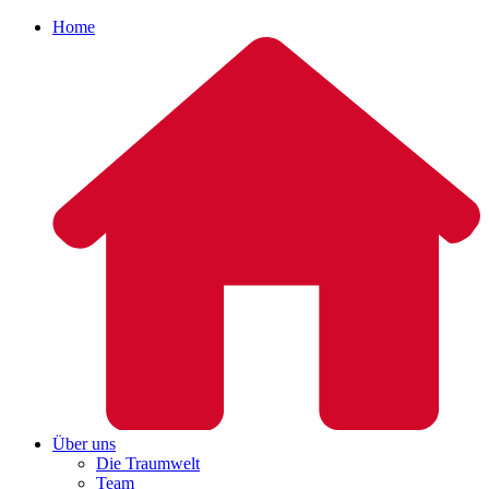
Home
Über uns
Die Traumwelt
Team