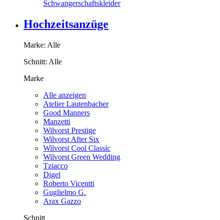
Schwangerschaftskleider
Hochzeitsanzüge
Marke:
Alle
Schnitt:
Alle
Marke
Alle anzeigen
Atelier Lautenbacher
Good Manners
Manzetti
Wilvorst Prestige
Wilvorst After Six
Wilvorst Cool Classic
Wilvorst Green Wedding
Tziacco
Digel
Roberto Vicentti
Guglielmo G.
Arax Gazzo
Schnitt