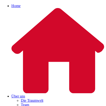
Home
Über uns
Die Traumwelt
Team