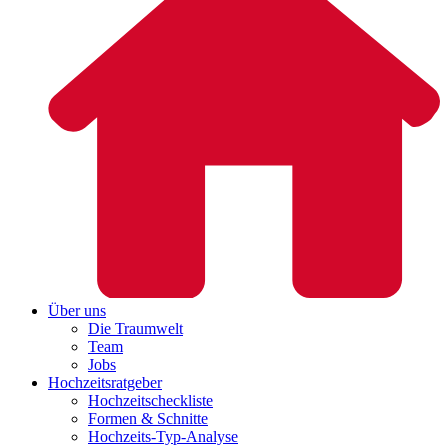
Über uns
Die Traumwelt
Team
Jobs
Hochzeitsratgeber
Hochzeitscheckliste
Formen & Schnitte
Hochzeits-Typ-Analyse