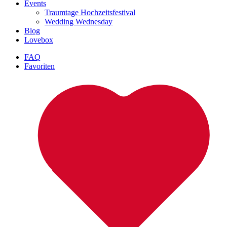
Events
Traumtage Hochzeitsfestival
Wedding Wednesday
Blog
Lovebox
FAQ
Favoriten