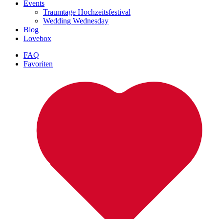
Events
Traumtage Hochzeitsfestival
Wedding Wednesday
Blog
Lovebox
FAQ
Favoriten