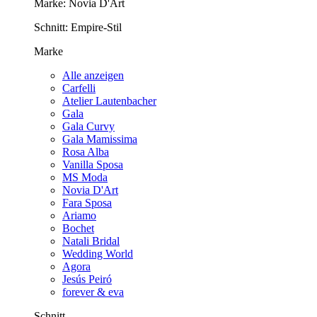
Marke:
Novia D'Art
Schnitt:
Empire-Stil
Marke
Alle anzeigen
Carfelli
Atelier Lautenbacher
Gala
Gala Curvy
Gala Mamissima
Rosa Alba
Vanilla Sposa
MS Moda
Novia D'Art
Fara Sposa
Ariamo
Bochet
Natali Bridal
Wedding World
Agora
Jesús Peiró
forever & eva
Schnitt