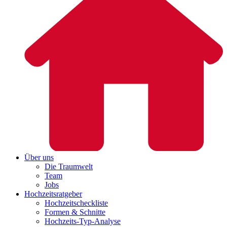
Über uns
Die Traumwelt
Team
Jobs
Hochzeitsratgeber
Hochzeitscheckliste
Formen & Schnitte
Hochzeits-Typ-Analyse