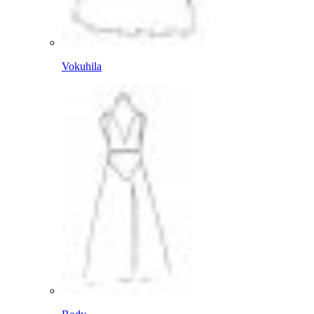
Vokuhila