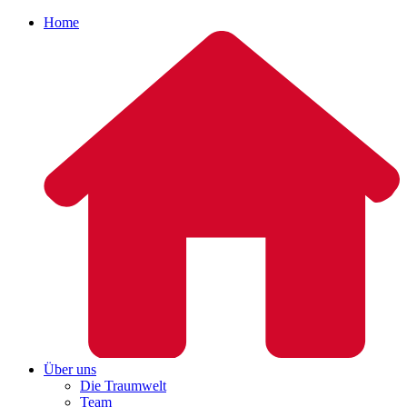
Home
Über uns
Die Traumwelt
Team