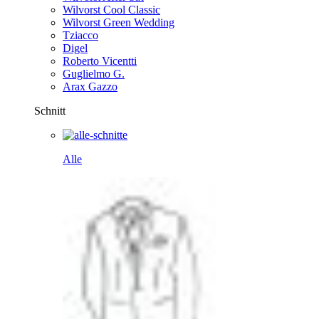
Wilvorst Cool Classic
Wilvorst Green Wedding
Tziacco
Digel
Roberto Vicentti
Guglielmo G.
Arax Gazzo
Schnitt
Alle