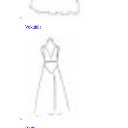
Vokuhila