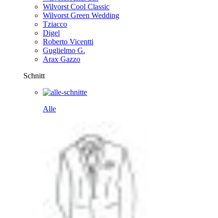
Wilvorst Cool Classic
Wilvorst Green Wedding
Tziacco
Digel
Roberto Vicentti
Guglielmo G.
Arax Gazzo
Schnitt
Alle