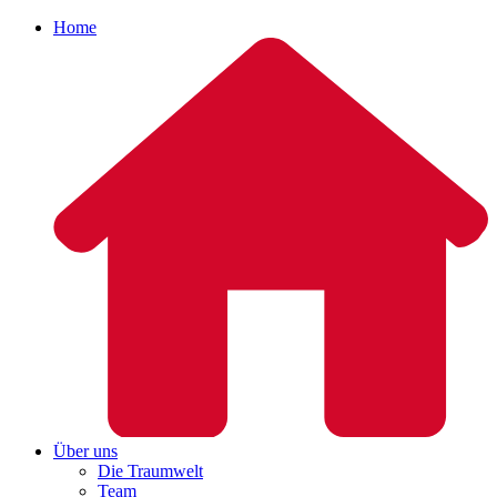
Home
Über uns
Die Traumwelt
Team