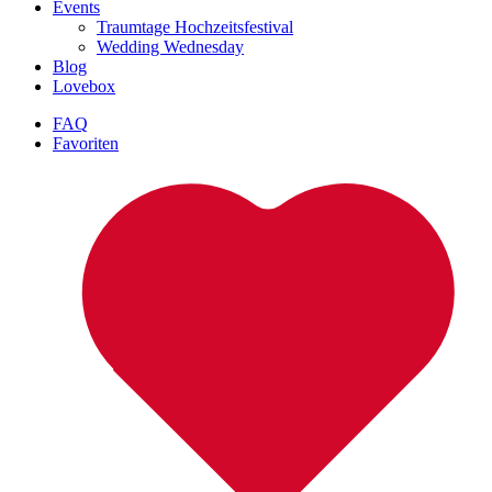
Events
Traumtage Hochzeitsfestival
Wedding Wednesday
Blog
Lovebox
FAQ
Favoriten