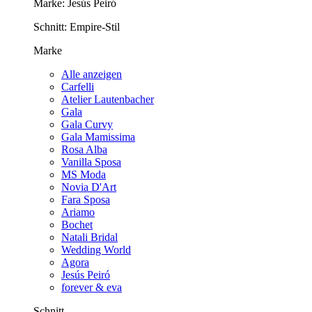
Marke:
Jesús Peiró
Schnitt:
Empire-Stil
Marke
Alle anzeigen
Carfelli
Atelier Lautenbacher
Gala
Gala Curvy
Gala Mamissima
Rosa Alba
Vanilla Sposa
MS Moda
Novia D'Art
Fara Sposa
Ariamo
Bochet
Natali Bridal
Wedding World
Agora
Jesús Peiró
forever & eva
Schnitt