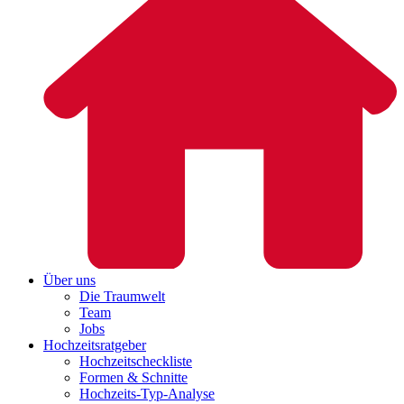
Über uns
Die Traumwelt
Team
Jobs
Hochzeitsratgeber
Hochzeitscheckliste
Formen & Schnitte
Hochzeits-Typ-Analyse