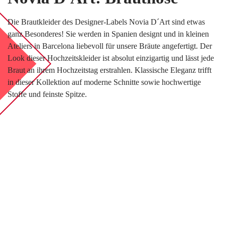
BLOG
LOVEBOX
Die Brautkleider des Designer-Labels Novia D´Art sind etwas
ganz Besonderes! Sie werden in Spanien designt und in kleinen
FAQ
Ateliers in Barcelona liebevoll für unsere Bräute angefertigt. Der
Look dieser Hochzeitskleider ist absolut einzigartig und lässt jede
FAVORITEN
Braut an ihrem Hochzeitstag erstrahlen. Klassische Eleganz trifft
in dieser Kollektion auf moderne Schnitte sowie hochwertige
Stoffe und feinste Spitze.