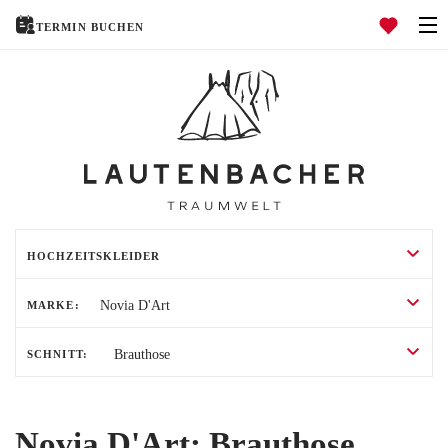
TERMIN BUCHEN
Navigation öffnen
HOCHZEITSKLEIDER
HOCHZEITSANZÜGE
TRAURINGE
HOME
MARKE:
ÜBER UNS
SCHNITT:
HOCHZEITSRATGEBER
EVENTS
Novia D'Art: Brauthose