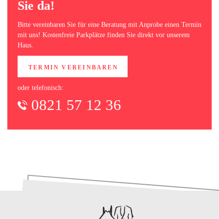
Sie da!
Bitte vereinbaren Sie für eine Beratung mit Anprobe einen Termin
mit uns! Kostenfreie Parkplätze finden Sie direkt vor unserem
Haus.
TERMIN VEREINBAREN
oder telefonisch:
0821 57 12 36