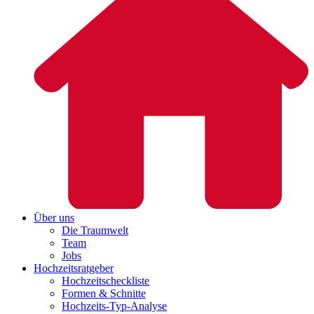
Über uns
Die Traumwelt
Team
Jobs
Hochzeitsratgeber
Hochzeitscheckliste
Formen & Schnitte
Hochzeits-Typ-Analyse