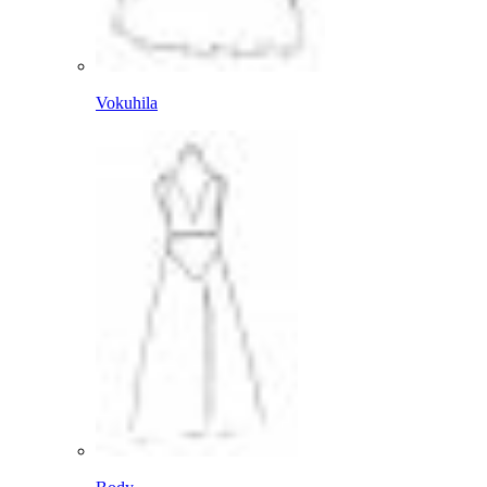
Vokuhila