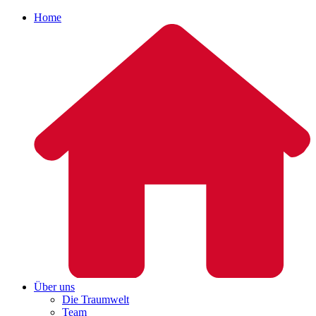
Home
Über uns
Die Traumwelt
Team