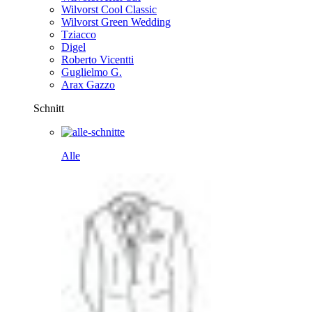
Wilvorst Cool Classic
Wilvorst Green Wedding
Tziacco
Digel
Roberto Vicentti
Guglielmo G.
Arax Gazzo
Schnitt
Alle