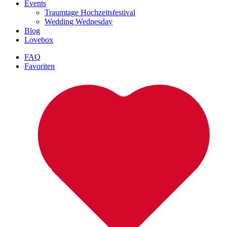
Events
Traumtage Hochzeitsfestival
Wedding Wednesday
Blog
Lovebox
FAQ
Favoriten