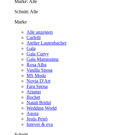
Marke:
Alle
Schnitt:
Alle
Marke
Alle anzeigen
Carfelli
Atelier Lautenbacher
Gala
Gala Curvy
Gala Mamissima
Rosa Alba
Vanilla Sposa
MS Moda
Novia D'Art
Fara Sposa
Ariamo
Bochet
Natali Bridal
Wedding World
Agora
Jesús Peiró
forever & eva
Schnitt