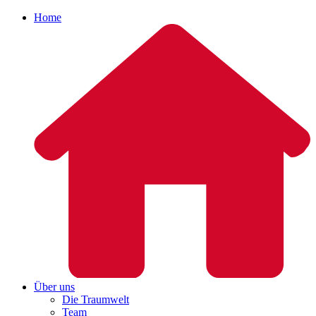
Home
Über uns
Die Traumwelt
Team