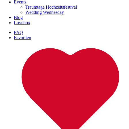
Events
Traumtage Hochzeitsfestival
Wedding Wednesday
Blog
Lovebox
FAQ
Favoriten