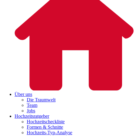
Über uns
Die Traumwelt
Team
Jobs
Hochzeitsratgeber
Hochzeitscheckliste
Formen & Schnitte
Hochzeits-Typ-Analyse