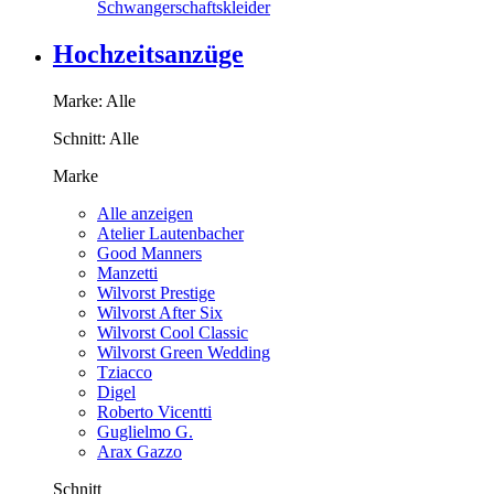
Schwangerschaftskleider
Hochzeitsanzüge
Marke:
Alle
Schnitt:
Alle
Marke
Alle anzeigen
Atelier Lautenbacher
Good Manners
Manzetti
Wilvorst Prestige
Wilvorst After Six
Wilvorst Cool Classic
Wilvorst Green Wedding
Tziacco
Digel
Roberto Vicentti
Guglielmo G.
Arax Gazzo
Schnitt