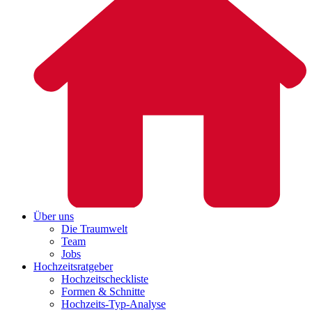
Über uns
Die Traumwelt
Team
Jobs
Hochzeitsratgeber
Hochzeitscheckliste
Formen & Schnitte
Hochzeits-Typ-Analyse