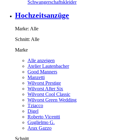
Schwangerschaftskleider
Hochzeitsanzüge
Marke:
Alle
Schnitt:
Alle
Marke
Alle anzeigen
Atelier Lautenbacher
Good Manners
Manzetti
Wilvorst Prestige
Wilvorst After Six
Wilvorst Cool Classic
Wilvorst Green Wedding
Tziacco
Digel
Roberto Vicentti
Guglielmo G.
Arax Gazzo
Schnitt