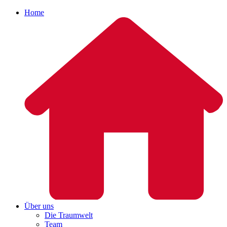
Home
Über uns
Die Traumwelt
Team