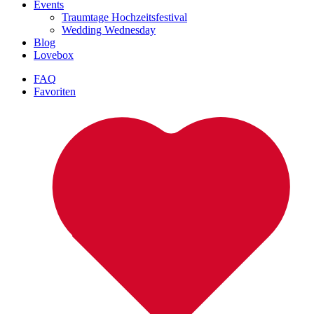
Events
Traumtage Hochzeitsfestival
Wedding Wednesday
Blog
Lovebox
FAQ
Favoriten