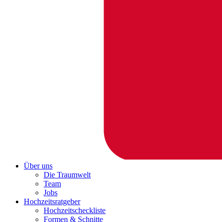
Über uns
Die Traumwelt
Team
Jobs
Hochzeitsratgeber
Hochzeitscheckliste
Formen & Schnitte