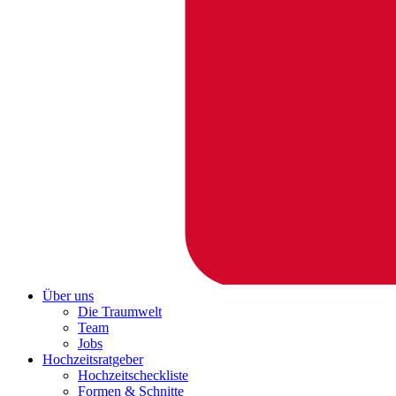
Über uns
Die Traumwelt
Team
Jobs
Hochzeitsratgeber
Hochzeitscheckliste
Formen & Schnitte