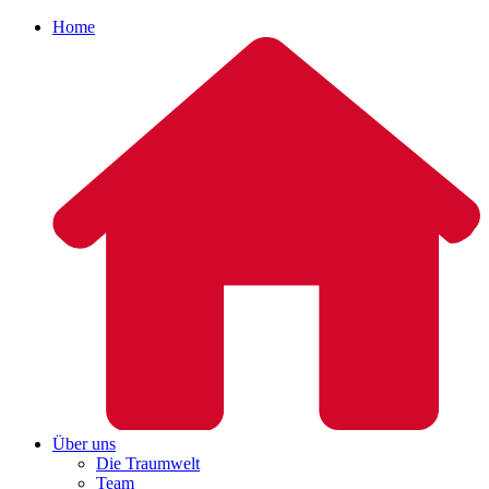
Home
Über uns
Die Traumwelt
Team