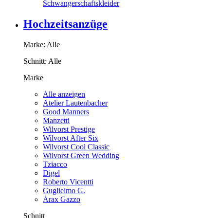
Schwangerschaftskleider
Hochzeitsanzüge
Marke:
Alle
Schnitt:
Alle
Marke
Alle anzeigen
Atelier Lautenbacher
Good Manners
Manzetti
Wilvorst Prestige
Wilvorst After Six
Wilvorst Cool Classic
Wilvorst Green Wedding
Tziacco
Digel
Roberto Vicentti
Guglielmo G.
Arax Gazzo
Schnitt