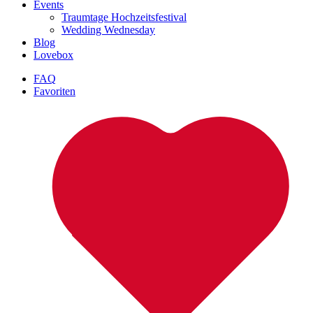
Events
Traumtage Hochzeitsfestival
Wedding Wednesday
Blog
Lovebox
FAQ
Favoriten