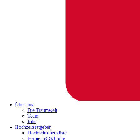
Über uns
Die Traumwelt
Team
Jobs
Hochzeitsratgeber
Hochzeitscheckliste
Formen & Schnitte