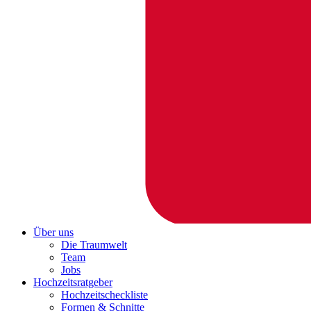
Über uns
Die Traumwelt
Team
Jobs
Hochzeitsratgeber
Hochzeitscheckliste
Formen & Schnitte