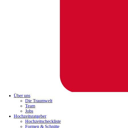
Über uns
Die Traumwelt
Team
Jobs
Hochzeitsratgeber
Hochzeitscheckliste
Formen & Schnitte