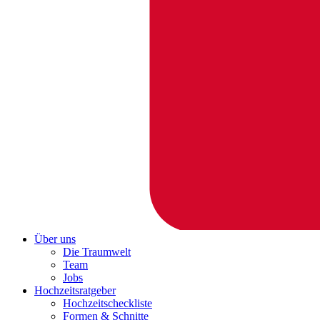
Über uns
Die Traumwelt
Team
Jobs
Hochzeitsratgeber
Hochzeitscheckliste
Formen & Schnitte