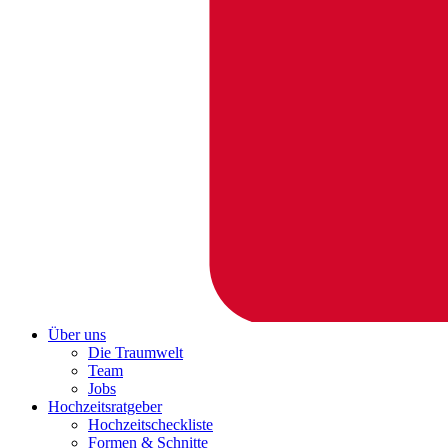
Über uns
Die Traumwelt
Team
Jobs
Hochzeitsratgeber
Hochzeitscheckliste
Formen & Schnitte