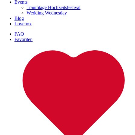
Events
Traumtage Hochzeitsfestival
Wedding Wednesday
Blog
Lovebox
FAQ
Favoriten