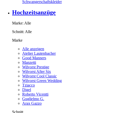
Schwangerschaftskleider
Hochzeitsanzüge
Marke:
Alle
Schnitt:
Alle
Marke
Alle anzeigen
Atelier Lautenbacher
Good Manners
Manzetti
Wilvorst Prestige
Wilvorst After Six
Wilvorst Cool Classic
Wilvorst Green Wedding
Tziacco
Digel
Roberto Vicentti
Guglielmo G.
Arax Gazzo
Schnitt