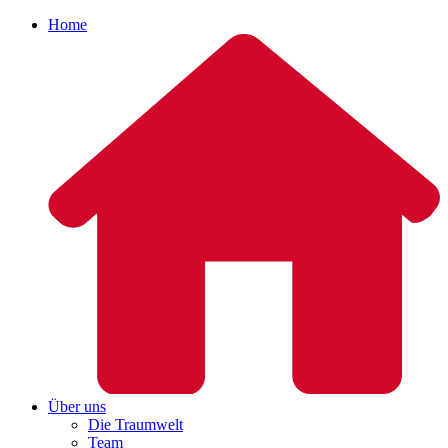
Home
Über uns
Die Traumwelt
Team