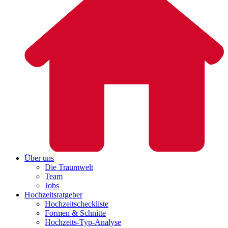
Über uns
Die Traumwelt
Team
Jobs
Hochzeitsratgeber
Hochzeitscheckliste
Formen & Schnitte
Hochzeits-Typ-Analyse