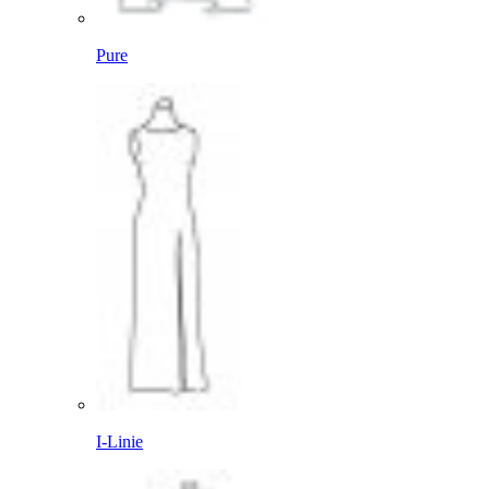
Pure
I-Linie