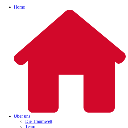
Home
Über uns
Die Traumwelt
Team