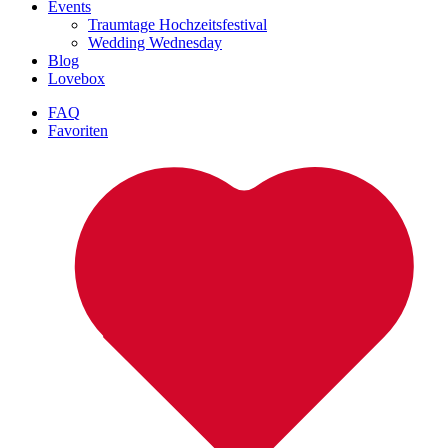
Events
Traumtage Hochzeitsfestival
Wedding Wednesday
Blog
Lovebox
FAQ
Favoriten