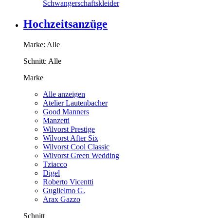
Schwangerschaftskleider
Hochzeitsanzüge
Marke:
Alle
Schnitt:
Alle
Marke
Alle anzeigen
Atelier Lautenbacher
Good Manners
Manzetti
Wilvorst Prestige
Wilvorst After Six
Wilvorst Cool Classic
Wilvorst Green Wedding
Tziacco
Digel
Roberto Vicentti
Guglielmo G.
Arax Gazzo
Schnitt