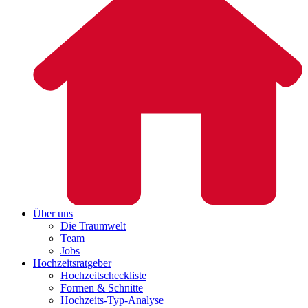
Über uns
Die Traumwelt
Team
Jobs
Hochzeitsratgeber
Hochzeitscheckliste
Formen & Schnitte
Hochzeits-Typ-Analyse