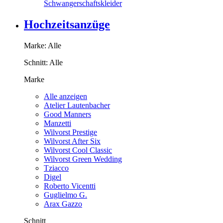
Schwangerschaftskleider
Hochzeitsanzüge
Marke:
Alle
Schnitt:
Alle
Marke
Alle anzeigen
Atelier Lautenbacher
Good Manners
Manzetti
Wilvorst Prestige
Wilvorst After Six
Wilvorst Cool Classic
Wilvorst Green Wedding
Tziacco
Digel
Roberto Vicentti
Guglielmo G.
Arax Gazzo
Schnitt