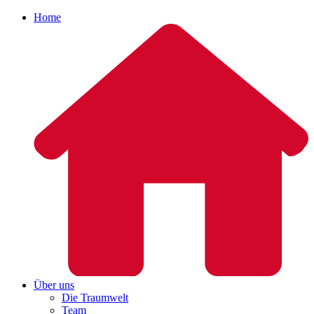
Home
Über uns
Die Traumwelt
Team