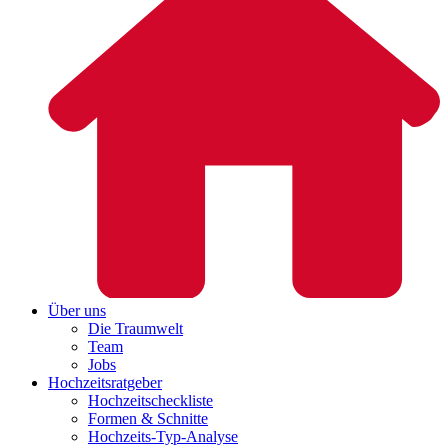
Über uns
Die Traumwelt
Team
Jobs
Hochzeitsratgeber
Hochzeitscheckliste
Formen & Schnitte
Hochzeits-Typ-Analyse