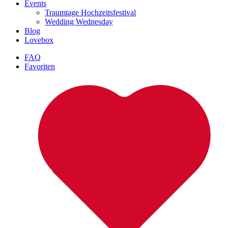
Events
Traumtage Hochzeitsfestival
Wedding Wednesday
Blog
Lovebox
FAQ
Favoriten