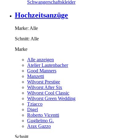
Schwangerschaftskleider
Hochzeitsanzüge
Marke:
Alle
Schnitt:
Alle
Marke
Alle anzeigen
Atelier Lautenbacher
Good Manners
Manzetti
Wilvorst Prestige
Wilvorst After Six
Wilvorst Cool Classic
Wilvorst Green Wedding
Tziacco
Digel
Roberto Vicentti
Guglielmo G.
Arax Gazzo
Schnitt