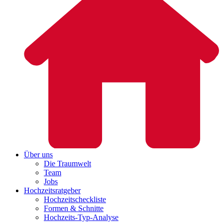
Über uns
Die Traumwelt
Team
Jobs
Hochzeitsratgeber
Hochzeitscheckliste
Formen & Schnitte
Hochzeits-Typ-Analyse