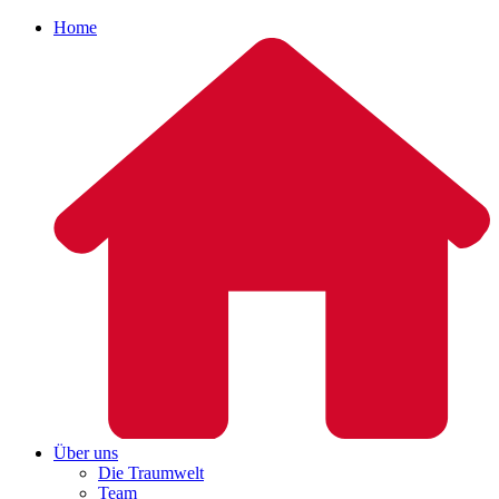
Home
Über uns
Die Traumwelt
Team