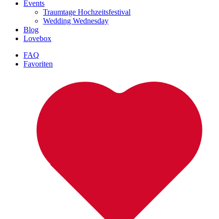
Events
Traumtage Hochzeitsfestival
Wedding Wednesday
Blog
Lovebox
FAQ
Favoriten