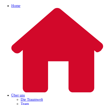
Home
Über uns
Die Traumwelt
Team