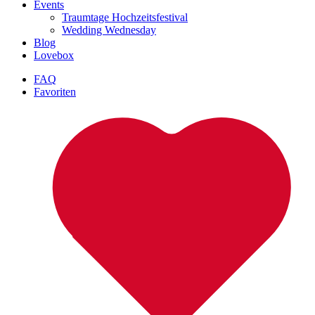
Events
Traumtage Hochzeitsfestival
Wedding Wednesday
Blog
Lovebox
FAQ
Favoriten