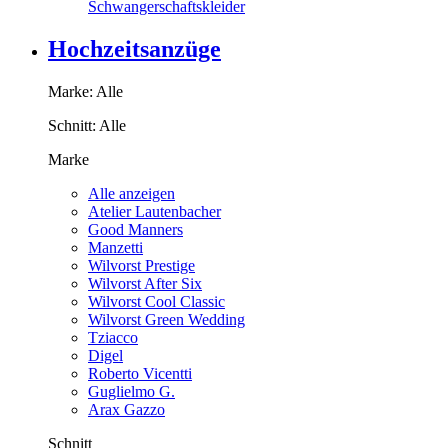
Schwangerschaftskleider
Hochzeitsanzüge
Marke:
Alle
Schnitt:
Alle
Marke
Alle anzeigen
Atelier Lautenbacher
Good Manners
Manzetti
Wilvorst Prestige
Wilvorst After Six
Wilvorst Cool Classic
Wilvorst Green Wedding
Tziacco
Digel
Roberto Vicentti
Guglielmo G.
Arax Gazzo
Schnitt