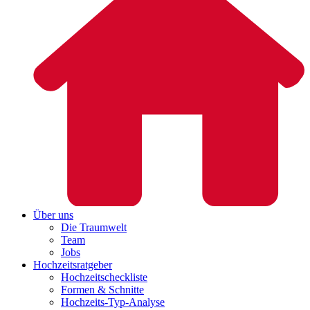
Über uns
Die Traumwelt
Team
Jobs
Hochzeitsratgeber
Hochzeitscheckliste
Formen & Schnitte
Hochzeits-Typ-Analyse