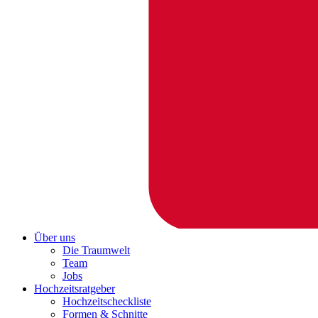
Über uns
Die Traumwelt
Team
Jobs
Hochzeitsratgeber
Hochzeitscheckliste
Formen & Schnitte