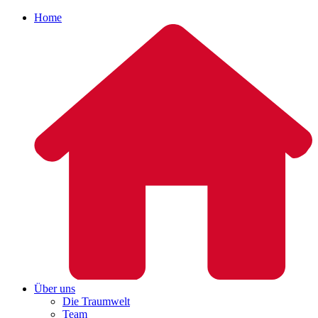
Home
Über uns
Die Traumwelt
Team