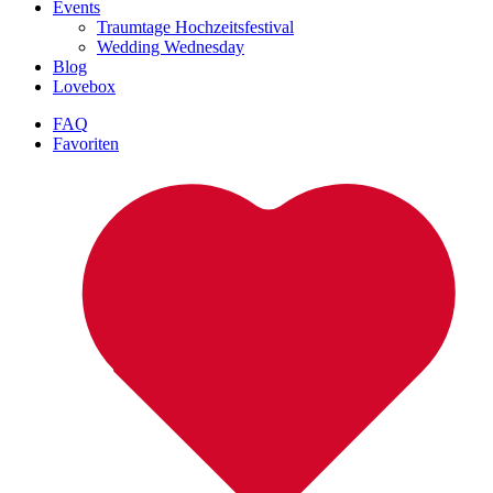
Events
Traumtage Hochzeitsfestival
Wedding Wednesday
Blog
Lovebox
FAQ
Favoriten