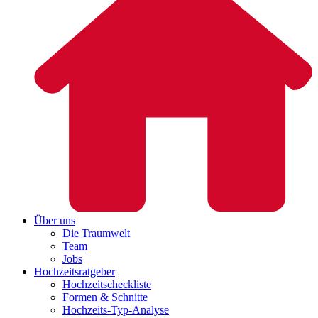
Über uns
Die Traumwelt
Team
Jobs
Hochzeitsratgeber
Hochzeitscheckliste
Formen & Schnitte
Hochzeits-Typ-Analyse