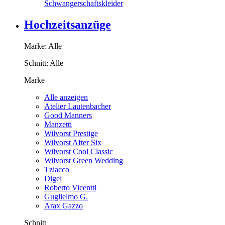
Schwangerschaftskleider
Hochzeitsanzüge
Marke:
Alle
Schnitt:
Alle
Marke
Alle anzeigen
Atelier Lautenbacher
Good Manners
Manzetti
Wilvorst Prestige
Wilvorst After Six
Wilvorst Cool Classic
Wilvorst Green Wedding
Tziacco
Digel
Roberto Vicentti
Guglielmo G.
Arax Gazzo
Schnitt