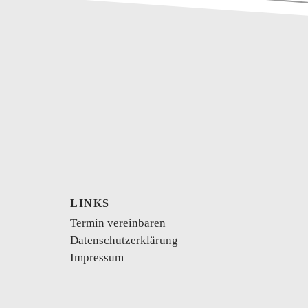
kurzes Brautkleid
Vokuhila
Body
LINKS
Termin vereinbaren
se
Schwangerschaftskleider
Datenschutzerklärung
Impressum