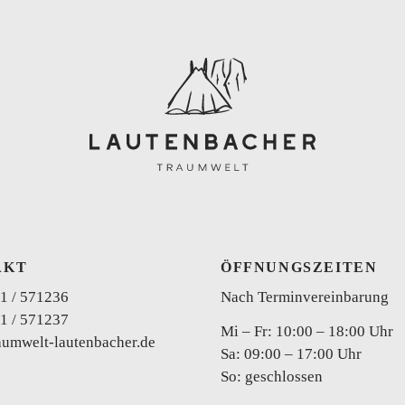
Curvy
AKT
ÖFFNUNGSZEITEN
Zweiteiler
Brautho
1 / 571236
Nach Terminvereinbarung
1 / 571237
Mi – Fr: 10:00 – 18:00 Uhr
aumwelt-lautenbacher.de
Sa: 09:00 – 17:00 Uhr
So: geschlossen