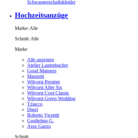
Schwangerschaftskleider
Hochzeitsanzüge
Marke:
Alle
Schnitt:
Alle
Marke
Alle anzeigen
Atelier Lautenbacher
Good Manners
Manzetti
Wilvorst Prestige
Wilvorst After Six
Wilvorst Cool Classic
Wilvorst Green Wedding
Tziacco
Digel
Roberto Vicentti
Guglielmo G.
Arax Gazzo
Schnitt