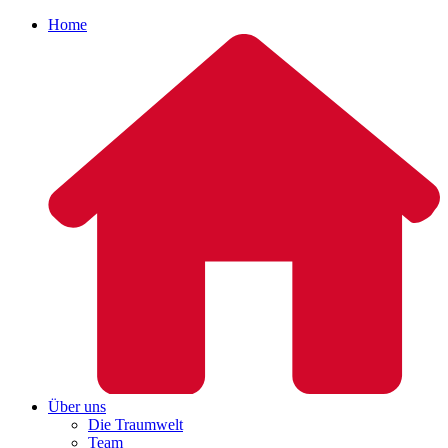
Home
Über uns
Die Traumwelt
Team