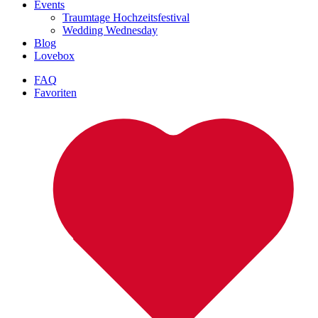
Events
Traumtage Hochzeitsfestival
Wedding Wednesday
Blog
Lovebox
FAQ
Favoriten