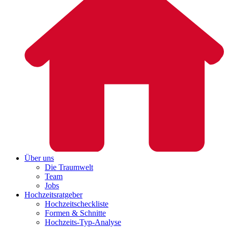
Über uns
Die Traumwelt
Team
Jobs
Hochzeitsratgeber
Hochzeitscheckliste
Formen & Schnitte
Hochzeits-Typ-Analyse