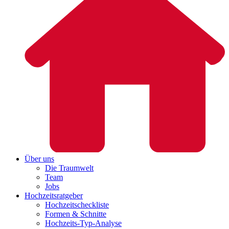
Über uns
Die Traumwelt
Team
Jobs
Hochzeitsratgeber
Hochzeitscheckliste
Formen & Schnitte
Hochzeits-Typ-Analyse