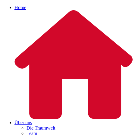
Home
Über uns
Die Traumwelt
Team