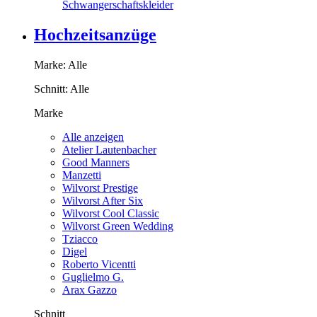
Schwangerschaftskleider
Hochzeitsanzüge
Marke:
Alle
Schnitt:
Alle
Marke
Alle anzeigen
Atelier Lautenbacher
Good Manners
Manzetti
Wilvorst Prestige
Wilvorst After Six
Wilvorst Cool Classic
Wilvorst Green Wedding
Tziacco
Digel
Roberto Vicentti
Guglielmo G.
Arax Gazzo
Schnitt