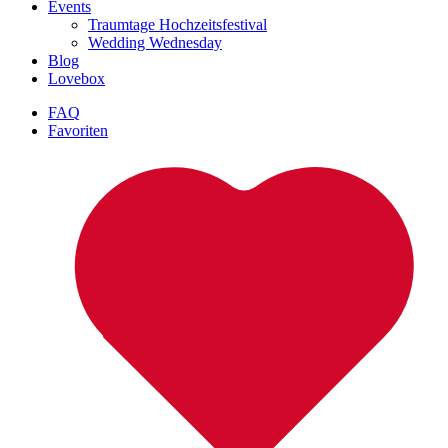
Events
Traumtage Hochzeitsfestival
Wedding Wednesday
Blog
Lovebox
FAQ
Favoriten