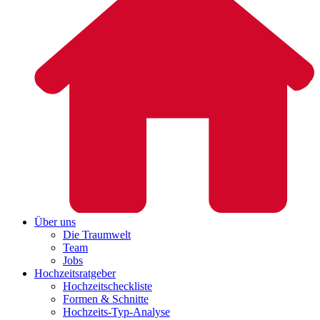
Über uns
Die Traumwelt
Team
Jobs
Hochzeitsratgeber
Hochzeitscheckliste
Formen & Schnitte
Hochzeits-Typ-Analyse