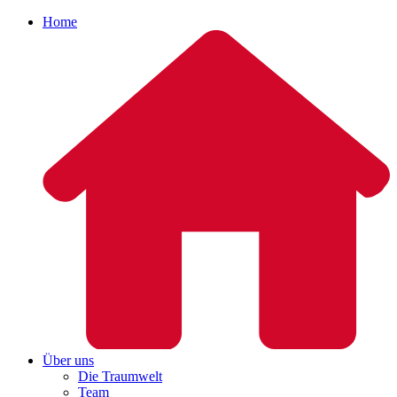
Home
Über uns
Die Traumwelt
Team