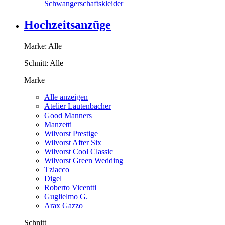
Schwangerschaftskleider
Hochzeitsanzüge
Marke:
Alle
Schnitt:
Alle
Marke
Alle anzeigen
Atelier Lautenbacher
Good Manners
Manzetti
Wilvorst Prestige
Wilvorst After Six
Wilvorst Cool Classic
Wilvorst Green Wedding
Tziacco
Digel
Roberto Vicentti
Guglielmo G.
Arax Gazzo
Schnitt