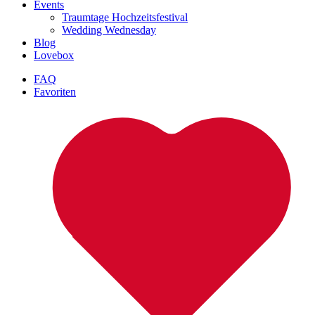
Events
Traumtage Hochzeitsfestival
Wedding Wednesday
Blog
Lovebox
FAQ
Favoriten