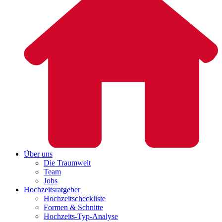
Über uns
Die Traumwelt
Team
Jobs
Hochzeitsratgeber
Hochzeitscheckliste
Formen & Schnitte
Hochzeits-Typ-Analyse