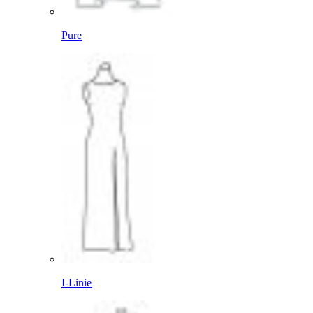
Pure
I-Linie