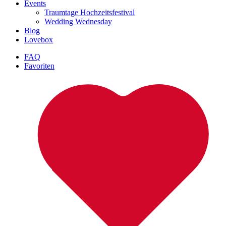
Events
Traumtage Hochzeitsfestival
Wedding Wednesday
Blog
Lovebox
FAQ
Favoriten