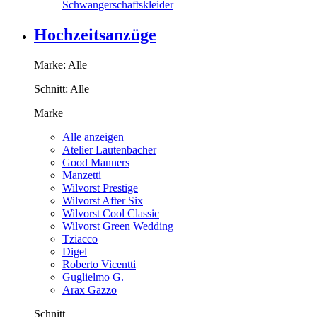
Schwangerschaftskleider
Hochzeitsanzüge
Marke:
Alle
Schnitt:
Alle
Marke
Alle anzeigen
Atelier Lautenbacher
Good Manners
Manzetti
Wilvorst Prestige
Wilvorst After Six
Wilvorst Cool Classic
Wilvorst Green Wedding
Tziacco
Digel
Roberto Vicentti
Guglielmo G.
Arax Gazzo
Schnitt