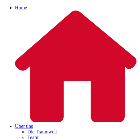
Home
Über uns
Die Traumwelt
Team