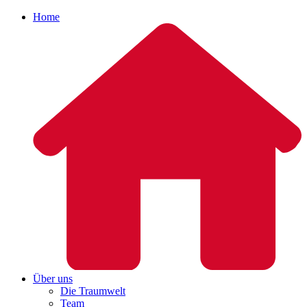
Home
Über uns
Die Traumwelt
Team