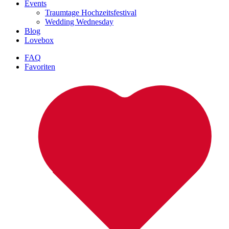
Events
Traumtage Hochzeitsfestival
Wedding Wednesday
Blog
Lovebox
FAQ
Favoriten