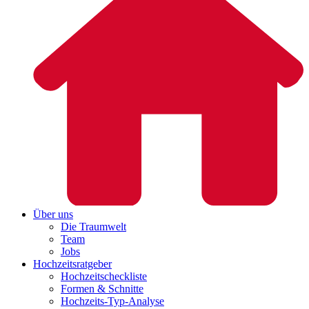
Über uns
Die Traumwelt
Team
Jobs
Hochzeitsratgeber
Hochzeitscheckliste
Formen & Schnitte
Hochzeits-Typ-Analyse