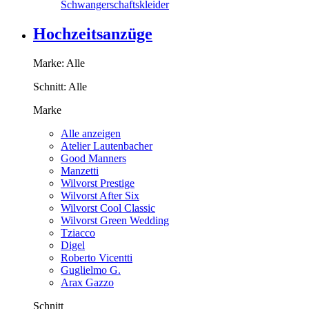
Schwangerschaftskleider
Hochzeitsanzüge
Marke:
Alle
Schnitt:
Alle
Marke
Alle anzeigen
Atelier Lautenbacher
Good Manners
Manzetti
Wilvorst Prestige
Wilvorst After Six
Wilvorst Cool Classic
Wilvorst Green Wedding
Tziacco
Digel
Roberto Vicentti
Guglielmo G.
Arax Gazzo
Schnitt