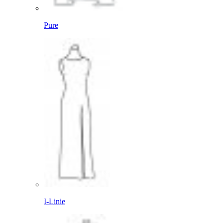
Pure
I-Linie