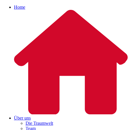
Home
Über uns
Die Traumwelt
Team