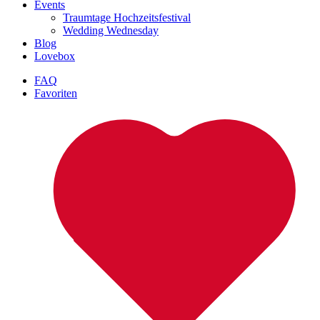
Events
Traumtage Hochzeitsfestival
Wedding Wednesday
Blog
Lovebox
FAQ
Favoriten