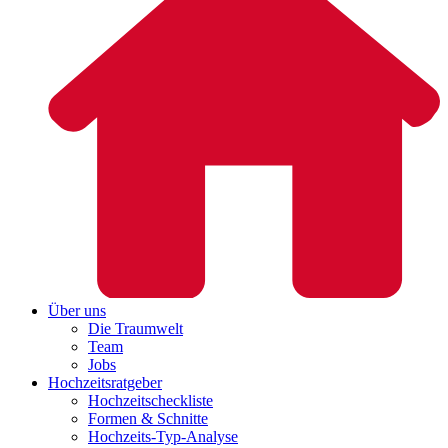
Über uns
Die Traumwelt
Team
Jobs
Hochzeitsratgeber
Hochzeitscheckliste
Formen & Schnitte
Hochzeits-Typ-Analyse