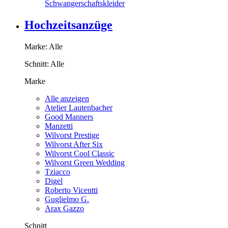
Schwangerschaftskleider
Hochzeitsanzüge
Marke:
Alle
Schnitt:
Alle
Marke
Alle anzeigen
Atelier Lautenbacher
Good Manners
Manzetti
Wilvorst Prestige
Wilvorst After Six
Wilvorst Cool Classic
Wilvorst Green Wedding
Tziacco
Digel
Roberto Vicentti
Guglielmo G.
Arax Gazzo
Schnitt