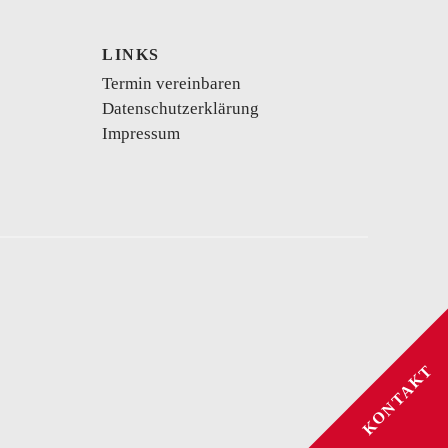
LINKS
Termin vereinbaren
Datenschutzerklärung
Impressum
kurzes Brautkleid
Vokuhila
Body
se
Schwangerschaftskleider
KONTAKT