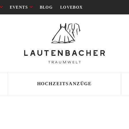
EVENTS
BLOG
LOVEBOX
HOCHZEITSANZÜGE
SCHNITT
SCHNITT
 Lautenbacher
i
ld