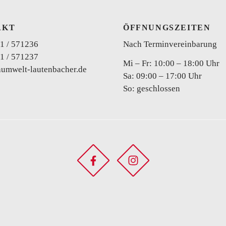
AKT
ÖFFNUNGSZEITEN
1 / 571236
Nach Terminvereinbarung
1 / 571237
Mi – Fr: 10:00 – 18:00 Uhr
aumwelt-lautenbacher.de
Sa: 09:00 – 17:00 Uhr
Curvy
So: geschlossen
Zweiteiler
Brautho