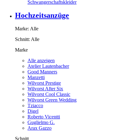
Schwangerschaftskleider
Hochzeitsanzüge
Marke:
Alle
Schnitt:
Alle
Marke
Alle anzeigen
Atelier Lautenbacher
Good Manners
Manzetti
Wilvorst Prestige
Wilvorst After Six
Wilvorst Cool Classic
Wilvorst Green Wedding
Tziacco
Digel
Roberto Vicentti
Guglielmo G.
Arax Gazzo
Schnitt