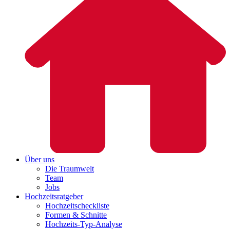
Über uns
Die Traumwelt
Team
Jobs
Hochzeitsratgeber
Hochzeitscheckliste
Formen & Schnitte
Hochzeits-Typ-Analyse