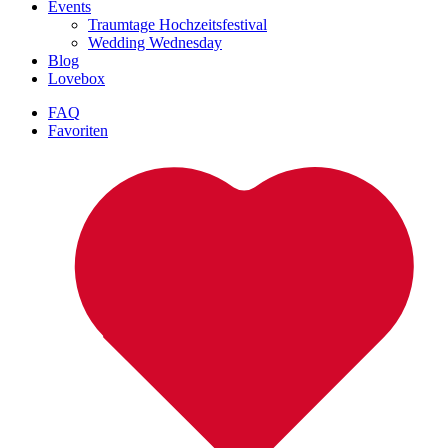
Events
Traumtage Hochzeitsfestival
Wedding Wednesday
Blog
Lovebox
FAQ
Favoriten