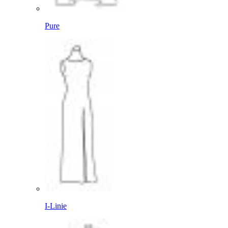
Pure
I-Linie