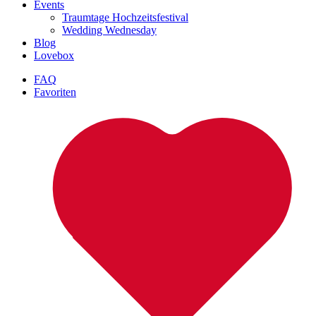
Events
Traumtage Hochzeitsfestival
Wedding Wednesday
Blog
Lovebox
FAQ
Favoriten