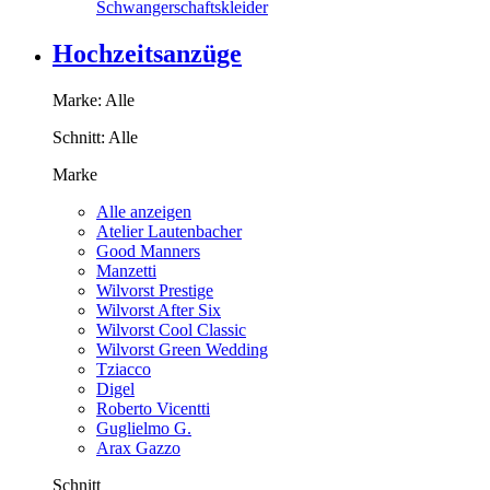
Schwangerschaftskleider
Hochzeitsanzüge
Marke:
Alle
Schnitt:
Alle
Marke
Alle anzeigen
Atelier Lautenbacher
Good Manners
Manzetti
Wilvorst Prestige
Wilvorst After Six
Wilvorst Cool Classic
Wilvorst Green Wedding
Tziacco
Digel
Roberto Vicentti
Guglielmo G.
Arax Gazzo
Schnitt