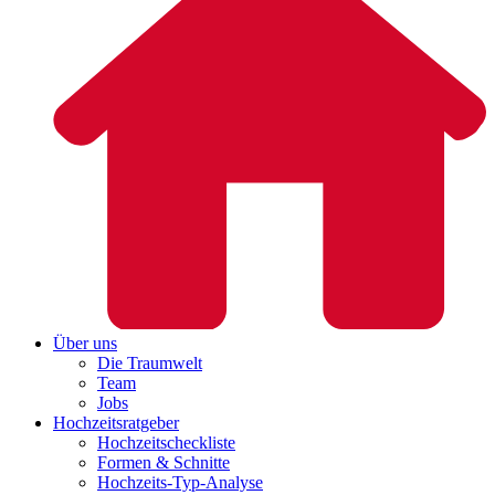
Über uns
Die Traumwelt
Team
Jobs
Hochzeitsratgeber
Hochzeitscheckliste
Formen & Schnitte
Hochzeits-Typ-Analyse