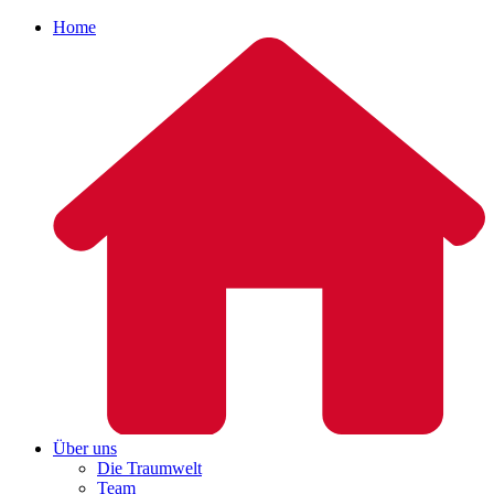
Home
Über uns
Die Traumwelt
Team