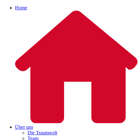
Home
Über uns
Die Traumwelt
Team