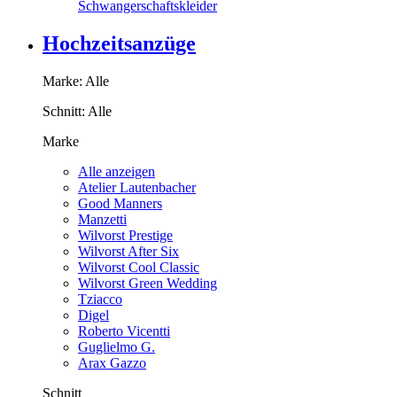
Schwangerschaftskleider
Hochzeitsanzüge
Marke:
Alle
Schnitt:
Alle
Marke
Alle anzeigen
Atelier Lautenbacher
Good Manners
Manzetti
Wilvorst Prestige
Wilvorst After Six
Wilvorst Cool Classic
Wilvorst Green Wedding
Tziacco
Digel
Roberto Vicentti
Guglielmo G.
Arax Gazzo
Schnitt