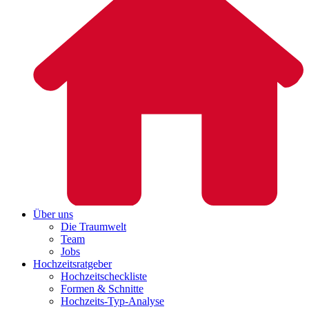
Über uns
Die Traumwelt
Team
Jobs
Hochzeitsratgeber
Hochzeitscheckliste
Formen & Schnitte
Hochzeits-Typ-Analyse