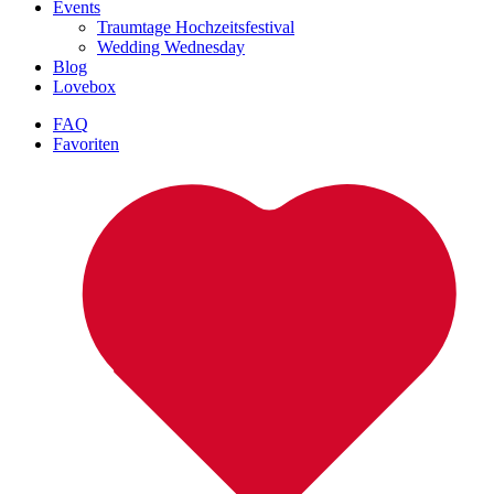
Events
Traumtage Hochzeitsfestival
Wedding Wednesday
Blog
Lovebox
FAQ
Favoriten