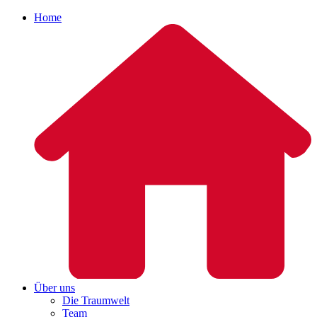
Home
Über uns
Die Traumwelt
Team