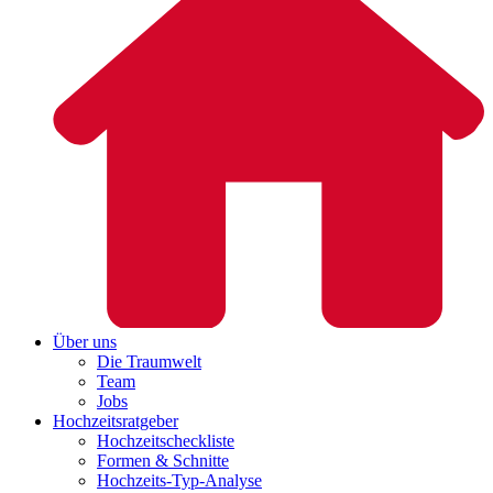
Über uns
Die Traumwelt
Team
Jobs
Hochzeitsratgeber
Hochzeitscheckliste
Formen & Schnitte
Hochzeits-Typ-Analyse