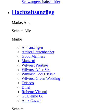
Schwangerschaftskleider
Hochzeitsanzüge
Marke:
Alle
Schnitt:
Alle
Marke
Alle anzeigen
Atelier Lautenbacher
Good Manners
Manzetti
Wilvorst Prestige
Wilvorst After Six
Wilvorst Cool Classic
Wilvorst Green Wedding
Tziacco
Digel
Roberto Vicentti
Guglielmo G.
Arax Gazzo
Schnitt