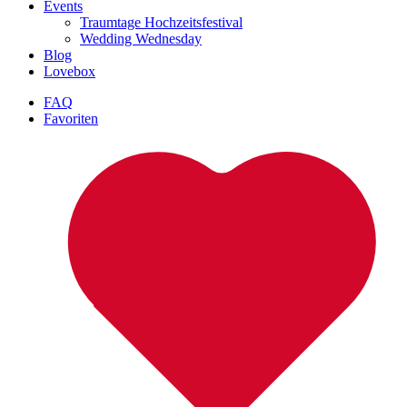
Events
Traumtage Hochzeitsfestival
Wedding Wednesday
Blog
Lovebox
FAQ
Favoriten