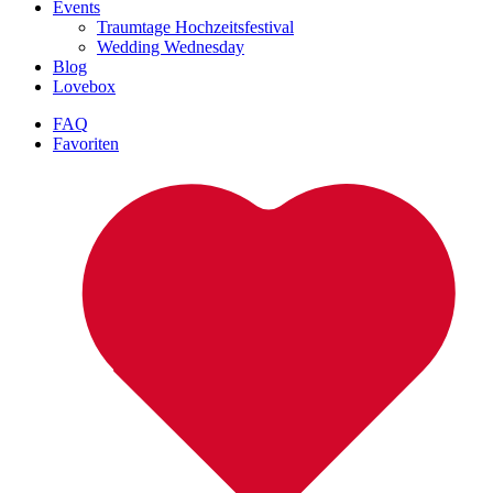
Events
Traumtage Hochzeitsfestival
Wedding Wednesday
Blog
Lovebox
FAQ
Favoriten