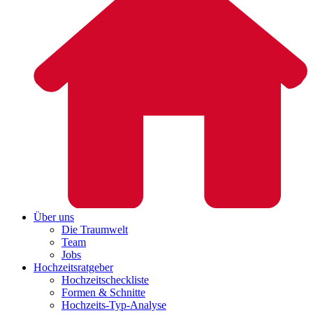
Über uns
Die Traumwelt
Team
Jobs
Hochzeitsratgeber
Hochzeitscheckliste
Formen & Schnitte
Hochzeits-Typ-Analyse