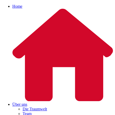
Home
Über uns
Die Traumwelt
Team