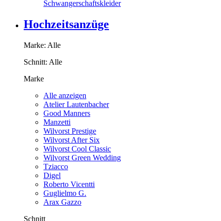
Schwangerschaftskleider
Hochzeitsanzüge
Marke:
Alle
Schnitt:
Alle
Marke
Alle anzeigen
Atelier Lautenbacher
Good Manners
Manzetti
Wilvorst Prestige
Wilvorst After Six
Wilvorst Cool Classic
Wilvorst Green Wedding
Tziacco
Digel
Roberto Vicentti
Guglielmo G.
Arax Gazzo
Schnitt