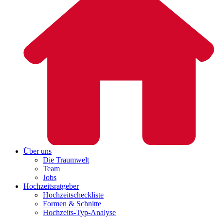
Über uns
Die Traumwelt
Team
Jobs
Hochzeitsratgeber
Hochzeitscheckliste
Formen & Schnitte
Hochzeits-Typ-Analyse