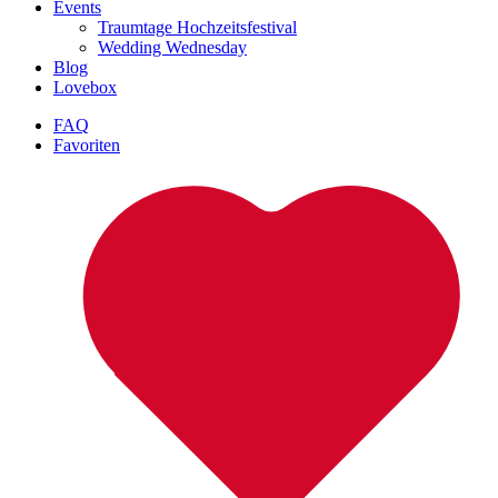
Events
Traumtage Hochzeitsfestival
Wedding Wednesday
Blog
Lovebox
FAQ
Favoriten