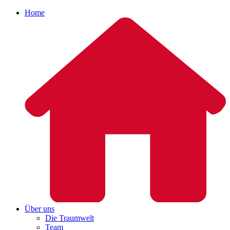
Home
Über uns
Die Traumwelt
Team