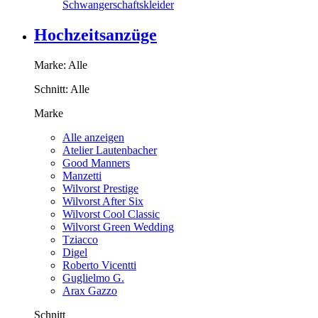
Schwangerschaftskleider
Hochzeitsanzüge
Marke:
Alle
Schnitt:
Alle
Marke
Alle anzeigen
Atelier Lautenbacher
Good Manners
Manzetti
Wilvorst Prestige
Wilvorst After Six
Wilvorst Cool Classic
Wilvorst Green Wedding
Tziacco
Digel
Roberto Vicentti
Guglielmo G.
Arax Gazzo
Schnitt