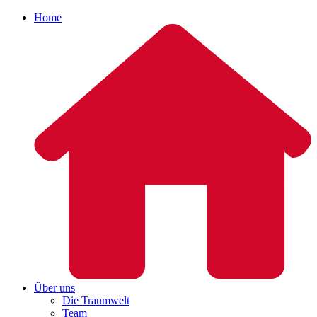
Home
Über uns
Die Traumwelt
Team