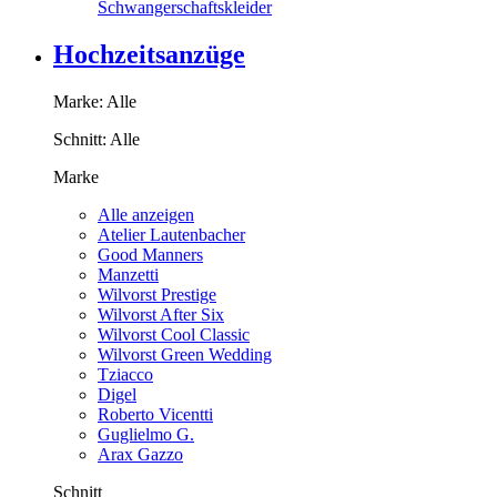
Schwangerschaftskleider
Hochzeitsanzüge
Marke:
Alle
Schnitt:
Alle
Marke
Alle anzeigen
Atelier Lautenbacher
Good Manners
Manzetti
Wilvorst Prestige
Wilvorst After Six
Wilvorst Cool Classic
Wilvorst Green Wedding
Tziacco
Digel
Roberto Vicentti
Guglielmo G.
Arax Gazzo
Schnitt