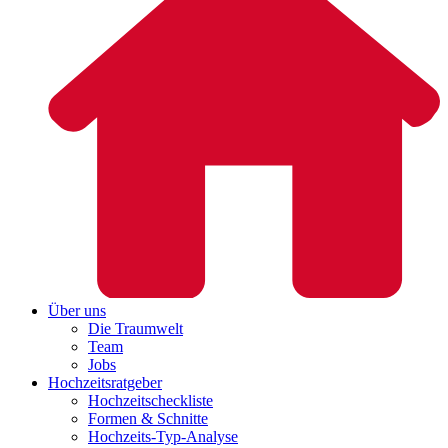
Über uns
Die Traumwelt
Team
Jobs
Hochzeitsratgeber
Hochzeitscheckliste
Formen & Schnitte
Hochzeits-Typ-Analyse