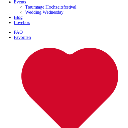
Events
Traumtage Hochzeitsfestival
Wedding Wednesday
Blog
Lovebox
FAQ
Favoriten