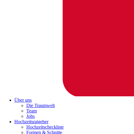
Über uns
Die Traumwelt
Team
Jobs
Hochzeitsratgeber
Hochzeitscheckliste
Formen & Schnitte