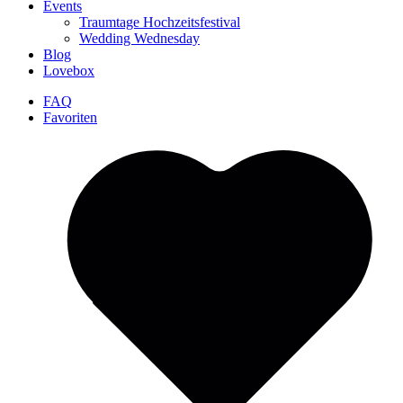
Events
Traumtage Hochzeitsfestival
Wedding Wednesday
Blog
Lovebox
FAQ
Favoriten