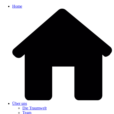
Home
Über uns
Die Traumwelt
Team