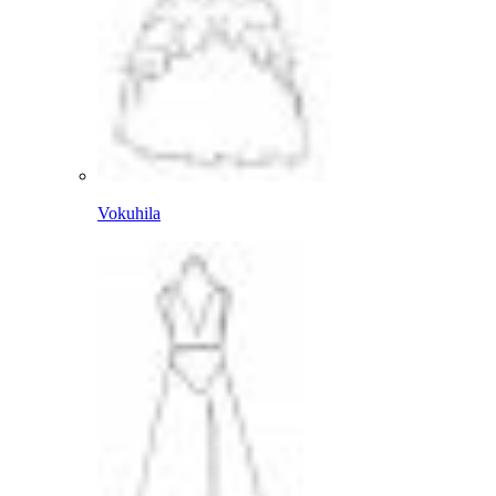
Vokuhila