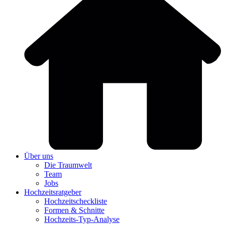
Über uns
Die Traumwelt
Team
Jobs
Hochzeitsratgeber
Hochzeitscheckliste
Formen & Schnitte
Hochzeits-Typ-Analyse