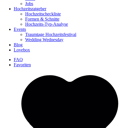
Jobs
Hochzeitsratgeber
Hochzeitscheckliste
Formen & Schnitte
Hochzeits-Typ-Analyse
Events
Traumtage Hochzeitsfestival
Wedding Wednesday
Blog
Lovebox
FAQ
Favoriten