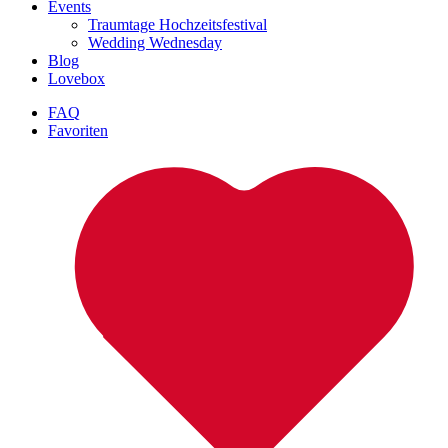
Events
Traumtage Hochzeitsfestival
Wedding Wednesday
Blog
Lovebox
FAQ
Favoriten