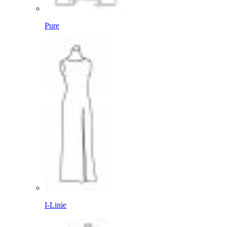
Pure
I-Linie