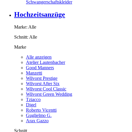
Schwangerschaftskleider
Hochzeitsanzüge
Marke:
Alle
Schnitt:
Alle
Marke
Alle anzeigen
Atelier Lautenbacher
Good Manners
Manzetti
Wilvorst Prestige
Wilvorst After Six
Wilvorst Cool Classic
Wilvorst Green Wedding
Tziacco
Digel
Roberto Vicentti
Guglielmo G.
Arax Gazzo
Schnitt