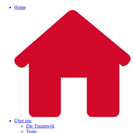
Home
Über uns
Die Traumwelt
Team