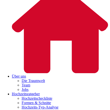
Über uns
Die Traumwelt
Team
Jobs
Hochzeitsratgeber
Hochzeitscheckliste
Formen & Schnitte
Hochzeits-Typ-Analyse