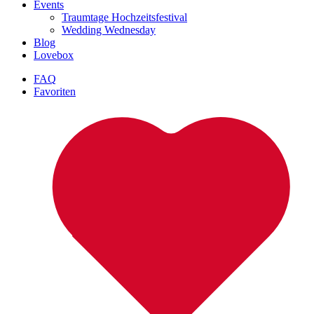
Events
Traumtage Hochzeitsfestival
Wedding Wednesday
Blog
Lovebox
FAQ
Favoriten