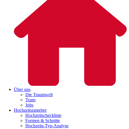
Über uns
Die Traumwelt
Team
Jobs
Hochzeitsratgeber
Hochzeitscheckliste
Formen & Schnitte
Hochzeits-Typ-Analyse