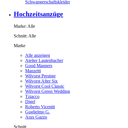
Schwangerschaftskleider
Hochzeitsanzüge
Marke:
Alle
Schnitt:
Alle
Marke
Alle anzeigen
Atelier Lautenbacher
Good Manners
Manzetti
Wilvorst Prestige
Wilvorst After Six
Wilvorst Cool Classic
Wilvorst Green Wedding
Tziacco
Digel
Roberto Vicentti
Guglielmo G.
Arax Gazzo
Schnitt