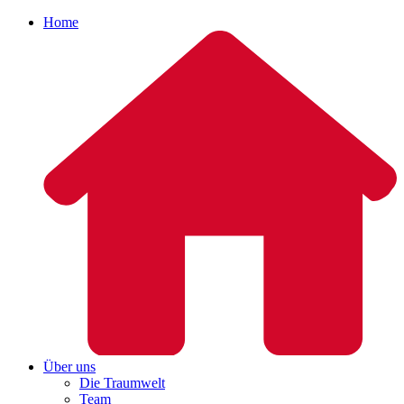
Home
Über uns
Die Traumwelt
Team