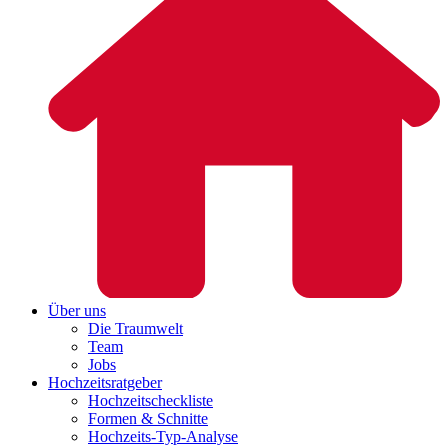
Über uns
Die Traumwelt
Team
Jobs
Hochzeitsratgeber
Hochzeitscheckliste
Formen & Schnitte
Hochzeits-Typ-Analyse