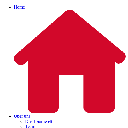
Home
Über uns
Die Traumwelt
Team