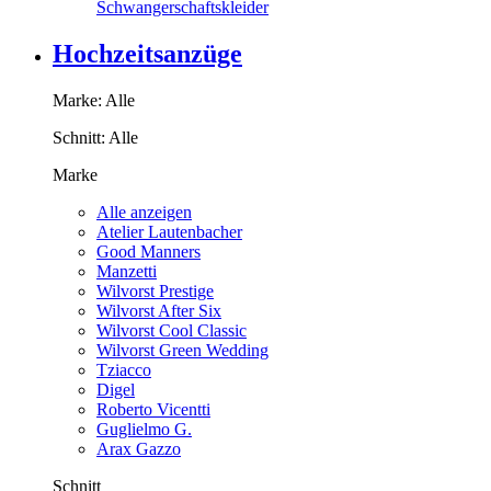
Schwangerschaftskleider
Hochzeitsanzüge
Marke:
Alle
Schnitt:
Alle
Marke
Alle anzeigen
Atelier Lautenbacher
Good Manners
Manzetti
Wilvorst Prestige
Wilvorst After Six
Wilvorst Cool Classic
Wilvorst Green Wedding
Tziacco
Digel
Roberto Vicentti
Guglielmo G.
Arax Gazzo
Schnitt