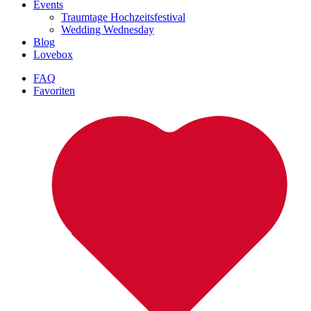
Events
Traumtage Hochzeitsfestival
Wedding Wednesday
Blog
Lovebox
FAQ
Favoriten